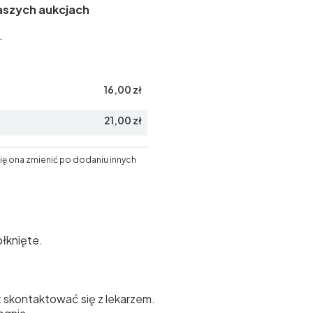
aszych aukcjach
.
16,00 zł
21,00 zł
ię ona zmienić po dodaniu innych
łknięte.
 skontaktować się z lekarzem.