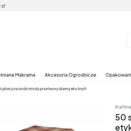
 zł
ełniane Makrama
Akcesoria Ogrodnicze
Opakowani
etykiety na słoiki miody przetwory dżemy eko kraft
Kraftm
50 s
etyk