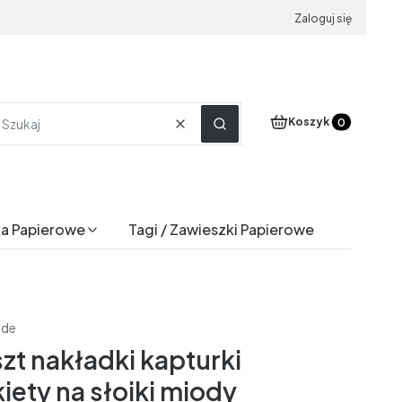
Zaloguj się
Produkty w koszyku
Koszyk
Wyczyść
Szukaj
a Papierowe
Tagi / Zawieszki Papierowe
ade
zt nakładki kapturki
iety na słoiki miody