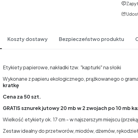
Zapyt
Udost
Koszty dostawy
Bezpieczeństwo produktu
O
Etykiety papierowe, nakładki tzw. "kapturki" na słoiki
Wykonane z papieru ekologicznego, prążkowanego o gramat
kratkę
Cena za 50 szt.
GRATIS sznurek jutowy 20 mb w 2 zwojach po 10 mb ka
Wielkość etykiety ok. 17 cm - w najszerszym miejscu (przek
Zestaw idealny do przetworów, miodów, dżemów, rękodzieła