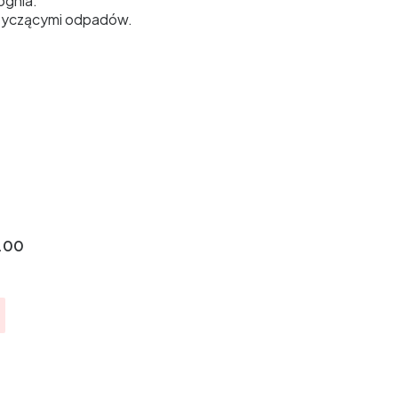
ognia.
otyczącymi odpadów.
.00