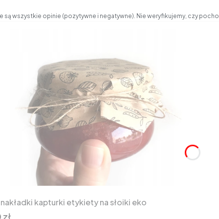
 są wszystkie opinie (pozytywne i negatywne). Nie weryfikujemy, czy pochod
duktu
 nakładki kapturki etykiety na słoiki eko
 zł