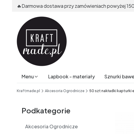
🔥Darmowa dostawa przy zamówieniach powyżej 150
Menu
Lapbook - materiały
Sznurki baw
End of main navigation
Kraftmade.pl
Akcesoria Ogrodnicze
50 szt nakładki kapturki 
Etykiety
Podkategorie
Akcesoria Ogrodnicze