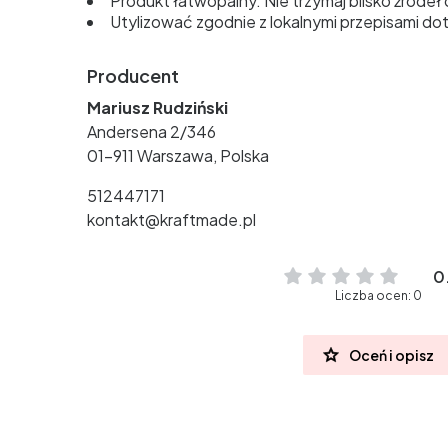
Produkt łatwopalny. Nie trzymaj blisko źródeł 
Utylizować zgodnie z lokalnymi przepisami d
Producent
Mariusz Rudziński
Andersena 2/346
01-911 Warszawa, Polska
512447171
kontakt@kraftmade.pl
0
Liczba ocen: 0
Oceń i opisz