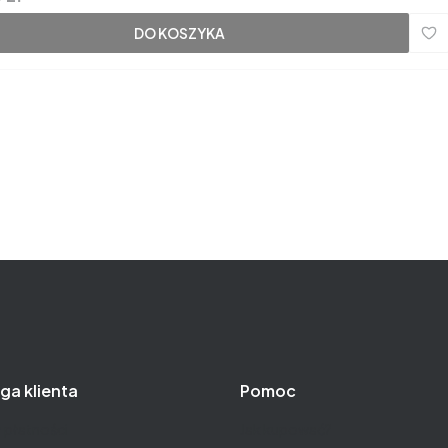
DO KOSZYKA
ga klienta
Pomoc
 płatności
Jak kupować?