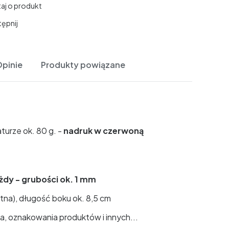
aj o produkt
ępnij
pinie
Produkty powiązane
urze ok. 80 g. -
nadruk w czerwoną
żdy - grubości ok. 1 mm
ątna), długość boku ok. 8,5 cm
, oznakowania produktów i innych...