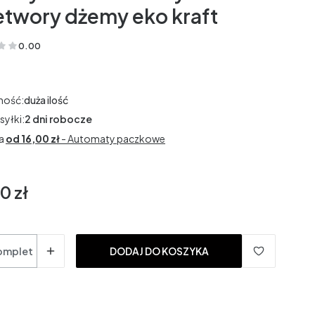
etwory dżemy eko kraft
0.00
(Oceny: 0 Recenzje: 0)
ność:
duża ilość
syłki:
2 dni robocze
a
od 16,00 zł
- Automaty paczkowe
0 zł
omplet
DODAJ DO KOSZYKA