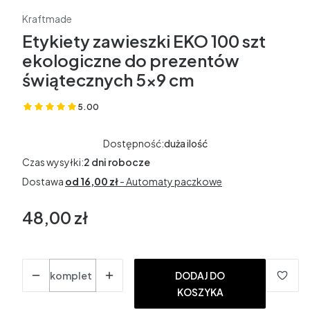
Kraftmade
Etykiety zawieszki EKO 100 szt
ekologiczne do prezentów
świątecznych 5x9 cm
5.00
(Oceny: 1 Recenzje: 0)
Dostępność:
duża ilość
Czas wysyłki:
2 dni robocze
Dostawa
od 16,00 zł
- Automaty paczkowe
48,00 zł
Cena
bez VAT
Ilość
komplet
DODAJ DO
KOSZYKA