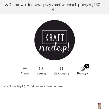
🔥Darmowa dostawa przy zamówieniach powyżej 150
zł
Produkty w koszy
Otwórz wyszukiwarkę
Menu
Szukaj
Zaloguj się
Koszyk
End of main navigation
Kraftmade.pl
Opakowania Świąteczne
Etykiety