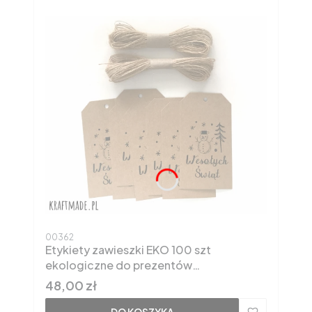
Kod produktu
00362
Etykiety zawieszki EKO 100 szt
ekologiczne do prezentów
świątecznych 5x9 cm
Cena
48,00 zł
DO KOSZYKA