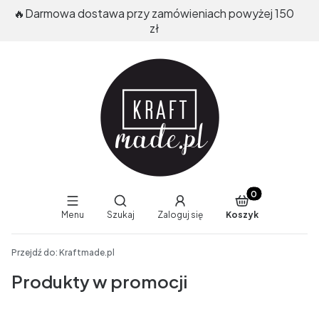
🔥Darmowa dostawa przy zamówieniach powyżej 150
zł
Produkty w koszy
Otwórz wyszukiwarkę
Menu
Szukaj
Zaloguj się
Koszyk
End of main navigation
Przejdź do:
Kraftmade.pl
Produkty w promocji